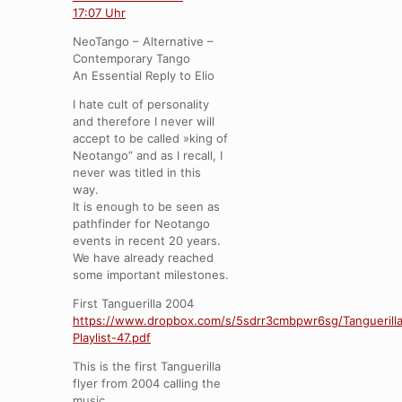
17:07 Uhr
NeoTango – Alternative –
Contemporary Tango
An Essential Reply to Elio
I hate cult of personality
and therefore I never will
accept to be called »king of
Neotango” and as I recall, I
never was titled in this
way.
It is enough to be seen as
pathfinder for Neotango
events in recent 20 years.
We have already reached
some important milestones.
First Tanguerilla 2004
https://www.dropbox.com/s/5sdrr3cmbpwr6sg/Tanguerill
Playlist-47.pdf
This is the first Tanguerilla
flyer from 2004 calling the
music