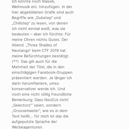
Ich könnte noch Klassik,
Weltmusik etc. hinzufügen. In der
hier abgebildeten Grafik sind auch
Begriffe wie „Dubstep“ und
„Chillstep“ zu lesen, von denen
ich nicht einmal weiß, was sie
bedeuten – aber ich fürchte: Für
meine Ohren nichts Gutes. Der
Abend „Three Shades of
Neotango“ beim CTF 2019 hat
meine Befürchtungen bestätigt.
(**) Das gilt auch für die
Mehrheit der Titel, die in den
einschlägigen Facebook-Gruppen
präsentiert werden. Je länger ich
darin herumflaniere, umso
konservativer werde ich. Und
noch eine nicht völlig freundliche
Bemerkung: Dass NeoDJs nicht
„Selectors““ seien, sondern
„Groovemaster“, wie es in dem
Text heißt… für mich ist das die
aufgeputzte Sprache der
Werbeagenturen.