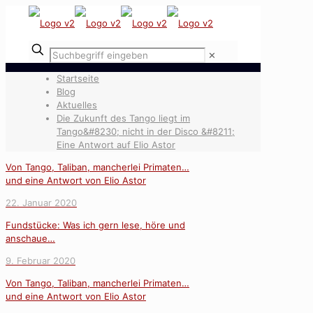
✕
Startseite
Blog
Aktuelles
Die Zukunft des Tango liegt im
Tango&#8230; nicht in der Disco &#8211;
Eine Antwort auf Elio Astor
Von Tango, Taliban, mancherlei Primaten…
und eine Antwort von Elio Astor
22. Januar 2020
Fundstücke: Was ich gern lese, höre und
anschaue…
9. Februar 2020
Von Tango, Taliban, mancherlei Primaten…
und eine Antwort von Elio Astor