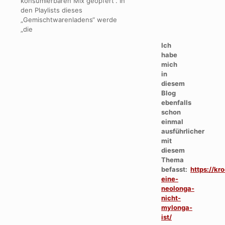
konsumierbaren Mix geopfert“. In
den Playlists dieses
„Gemischtwarenladens“ werde
„die
Ich
habe
mich
in
diesem
Blog
ebenfalls
schon
einmal
ausführlicher
mit
diesem
Thema
befasst:
https://kr
eine-
neolonga-
nicht-
mylonga-
ist/