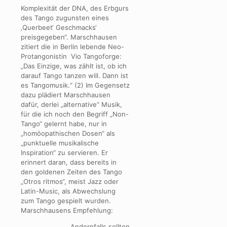
Komplexität der DNA, des Erbgurs
des Tango zugunsten eines
‚Querbeet‘ Geschmacks‘
preisgegeben“. Marschhausen
zitiert die in Berlin lebende Neo-
Protangonistin Vio Tangoforge:
„Das Einzige, was zählt ist, ob ich
darauf Tango tanzen will. Dann ist
es Tangomusik.“ (2) Im Gegensetz
dazu plädiert Marschhausen
dafür, derlei „alternative“ Musik,
für die ich noch den Begriff „Non-
Tango“ gelernt habe, nur in
„homöopathischen Dosen“ als
„punktuelle musikalische
Inspiration“ zu servieren. Er
erinnert daran, dass bereits in
den goldenen Zeiten des Tango
„Otros ritmos“, meist Jazz oder
Latin-Music, als Abwechslung
zum Tango gespielt wurden.
Marschhausens Empfehlung:
„Andernfalls sollten