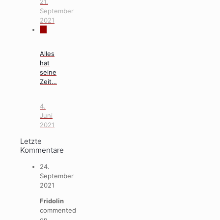
21.
September
2021
13
Alles
hat
seine
Zeit…
4.
Juni
2021
Letzte
Kommentare
24.
September
2021
Fridolin
commented
on