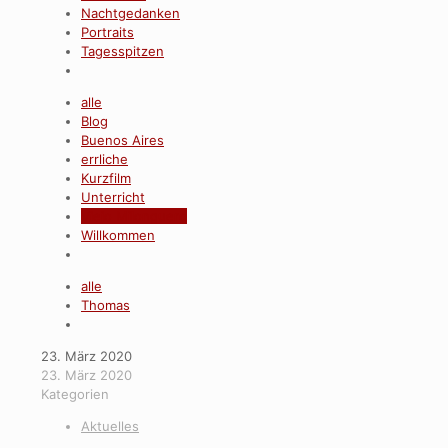
Nachtgedanken
Portraits
Tagesspitzen
alle
Blog
Buenos Aires
errliche
Kurzfilm
Unterricht
Viejo Milonguero
Willkommen
alle
Thomas
23. März 2020
23. März 2020
Kategorien
Aktuelles