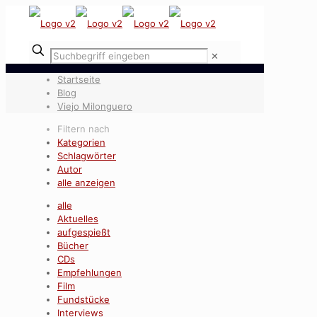
✕
Startseite
Blog
Viejo Milonguero
Filtern nach
Kategorien
Schlagwörter
Autor
alle anzeigen
alle
Aktuelles
aufgespießt
Bücher
CDs
Empfehlungen
Film
Fundstücke
Interviews