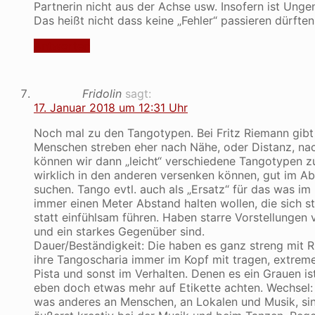
Partnerin nicht aus der Achse usw. Insofern ist Un
Das heißt nicht dass keine „Fehler“ passieren dürfte
Antworten
Fridolin
sagt:
17. Januar 2018 um 12:31 Uhr
Noch mal zu den Tangotypen. Bei Fritz Riemann gibt
Menschen streben eher nach Nähe, oder Distanz, nac
können wir dann „leicht“ verschiedene Tangotypen z
wirklich in den anderen versenken können, gut im A
suchen. Tango evtl. auch als „Ersatz“ für das was im
immer einen Meter Abstand halten wollen, die sich s
statt einfühlsam führen. Haben starre Vorstellungen v
und ein starkes Gegenüber sind.
Dauer/Beständigkeit: Die haben es ganz streng mit Ri
ihre Tangoscharia immer im Kopf mit tragen, extrem
Pista und sonst im Verhalten. Denen es ein Grauen is
eben doch etwas mehr auf Etikette achten. Wechsel: 
was anderes an Menschen, an Lokalen und Musik, sind