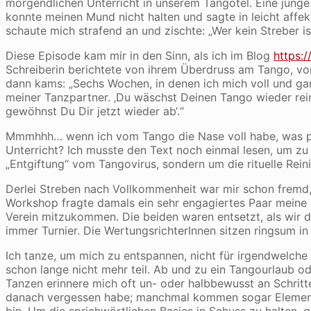
morgendlichen Unterricht in unserem Tangotel. Eine junge 
konnte meinen Mund nicht halten und sagte in leicht affek
schaute mich strafend an und zischte: „Wer kein Streber is
Diese Episode kam mir in den Sinn, als ich im Blog
https:
Schreiberin berichtete von ihrem Überdruss am Tango, vo
dann kams: „Sechs Wochen, in denen ich mich voll und gan
meiner Tanzpartner. ‚Du wäschst Deinen Tango wieder rein
gewöhnst Du Dir jetzt wieder ab‘.“
Mmmhhh… wenn ich vom Tango die Nase voll habe, was pe
Unterricht? Ich musste den Text noch einmal lesen, um zu 
„Entgiftung“ vom Tangovirus, sondern um die rituelle Rei
Derlei Streben nach Vollkommenheit war mir schon fremd,
Workshop fragte damals ein sehr engagiertes Paar meine Pa
Verein mitzukommen. Die beiden waren entsetzt, als wir 
immer Turnier. Die WertungsrichterInnen sitzen ringsum in
Ich tanze, um mich zu entspannen, nicht für irgendwelche
schon lange nicht mehr teil. Ab und zu ein Tangourlaub od
Tanzen erinnere mich oft un- oder halbbewusst an Schritt
danach vergessen habe; manchmal kommen sogar Elemente
bin. Um die sprichwörtlichen Basics in Schuss zu halten,