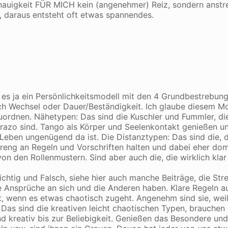
genauigkeit FÜR MICH kein (angenehmer) Reiz, sondern anst
n, daraus entsteht oft etwas spannendes.
 es ja ein Persönlichkeitsmodell mit den 4 Grundbestrebung
h Wechsel oder Dauer/Beständigkeit. Ich glaube diesem Mo
uordnen. Nähetypen: Das sind die Kuschler und Fummler, die
brazo sind. Tango als Körper und Seelenkontakt genießen u
 Leben ungenügend da ist. Die Distanztypen: Das sind die, d
treng an Regeln und Vorschriften halten und dabei eher do
on den Rollenmustern. Sind aber auch die, die wirklich klar
chtig und Falsch, siehe hier auch manche Beiträge, die Stre
e Ansprüche an sich und die Anderen haben. Klare Regeln a
t, wenn es etwas chaotisch zugeht. Angenehm sind sie, weil
Das sind die kreativen leicht chaotischen Typen, brauchen
 kreativ bis zur Beliebigkeit. Genießen das Besondere und