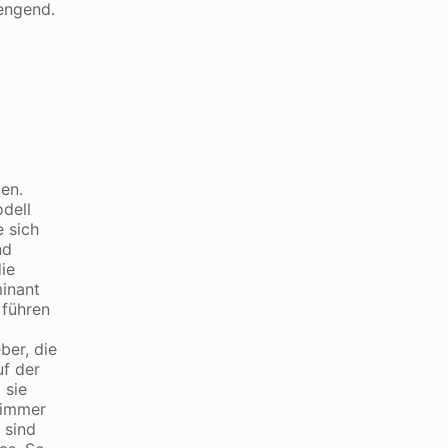
rengend.
en.
dell
 sich
nd
ie
minant
 führen
ber, die
uf der
 sie
 immer
 sind