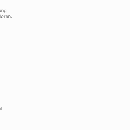
rung
loren.
m