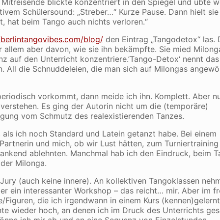
Mitreisende blickte konzentriert in den Spiegel und übte we
tivem Schülersound: „Streber…“ Kurze Pause. Dann hielt sie 
t, hat beim Tango auch nichts verloren.“
//berlintangovibes.com/blog/
den Eintrag „Tangodetox“ las. 
r allem aber davon, wie sie ihn bekämpfte. Sie mied Milon
z auf den Unterricht konzentriere.’Tango-Detox‘ nennt das
. All die Schnuddeleien, die man sich auf Milongas angewö
riodisch vorkommt, dann meide ich ihn. Komplett. Aber n
verstehen. Es ging der Autorin nicht um die (temporäre)
nigung vom Schmutz des realexistierenden Tanzes.
 als ich noch Standard und Latein getanzt habe. Bei einem
rtnerin und mich, ob wir Lust hätten, zum Turniertraining 
dankend ablehnten. Manchmal hab ich den Eindruck, beim T
 der Milonga.
 Jury (auch keine innere). An kollektiven Tangoklassen neh
er ein interessanter Workshop – das reicht… mir. Aber im fr
e/Figuren, die ich irgendwann in einem Kurs (kennen)gelern
 wieder hoch, an denen ich im Druck des Unterrichts ges
 gönne ich mir ab und an eine Sequenz von Einzelstunden.