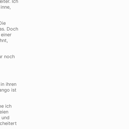
iter. Ich
inne,
Die
gas. Doch
 einer
hnt,
ur noch
in ihren
ango ist
me ich
eien
t und
cheitert