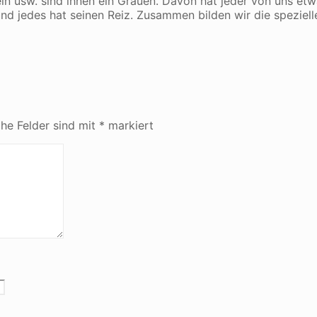
ln usw. sind ihnen ein Grauen. Davon hat jeder von uns etw
nd jedes hat seinen Reiz. Zusammen bilden wir die speziell
che Felder sind mit
*
markiert