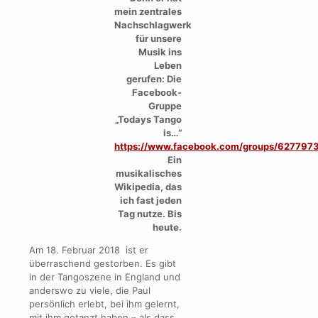
mein zentrales
Nachschlagwerk
für unsere
Musik ins
Leben
gerufen: Die
Facebook-
Gruppe
„Todays Tango
is…“
https://www.facebook.com/groups/627797
Ein
musikalisches
Wikipedia, das
ich fast jeden
Tag nutze. Bis
heute.
Am 18. Februar 2018 ist er
überraschend gestorben. Es gibt
in der Tangoszene in England und
anderswo zu viele, die Paul
persönlich erlebt, bei ihm gelernt,
mit ihm getanzt haben – als dass