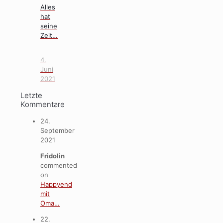
Alles
hat
seine
Zeit…
4.
Juni
2021
Letzte
Kommentare
24.
September
2021
Fridolin
commented
on
Happyend
mit
Oma…
22.