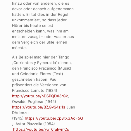
hinzu oder von anderen, die es
davor oder danach aufgenommen
hatten. Er tat dies in der Regel
unkommentiert, so dass jeder
Hörer bis heute selbst
entscheiden kann, was ihm am
meisten zusagt – oder was er aus
dem Vergleich der Stile lernen
möchte.
Als Beispiel mag hier der Tango
„Corrientes y Eymeralda“ dienen,
den Francisco Pracánico (Musik)
und Celedonio Flores (Text)
geschrieben haben. Paul
präsentiert die Versionen von
F
rancisco Lomuto (1934)
http://youtu.be/nDSPQDX3rGk
,
Os
valdo Pugliese (1944)
https://youtu.be/B7_GvS4zl1s
Juan
D’Arienzo
(1945)
https://youtu.be/Cp8rXGAoF5Q
,
Astor Piazzolla (1954)
https://youtu.be/voT6ralwmCs