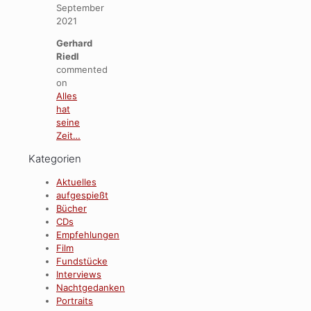
September
2021
Gerhard
Riedl
commented
on
Alles
hat
seine
Zeit…
Kategorien
Aktuelles
aufgespießt
Bücher
CDs
Empfehlungen
Film
Fundstücke
Interviews
Nachtgedanken
Portraits