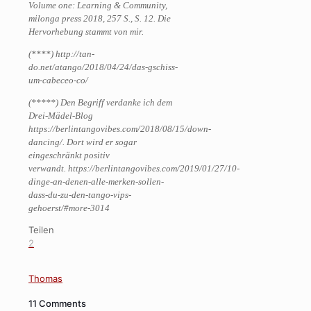
Volume one: Learning & Community,
milonga press 2018, 257 S., S. 12. Die
Hervorhebung stammt von mir.
(****) http://tan-
do.net/atango/2018/04/24/das-gschiss-
um-cabeceo-co/
(*****) Den Begriff verdanke ich dem
Drei-Mädel-Blog
https://berlintangovibes.com/2018/08/15/down-
dancing/. Dort wird er sogar
eingeschränkt positiv
verwandt. https://berlintangovibes.com/2019/01/27/10-
dinge-an-denen-alle-merken-sollen-
dass-du-zu-den-tango-vips-
gehoerst/#more-3014
Teilen
2
Thomas
11 Comments