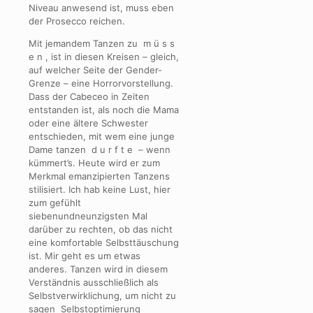
Niveau anwesend ist, muss eben
der Prosecco reichen.
Mit jemandem Tanzen zu m ü s s
e n , ist in diesen Kreisen – gleich,
auf welcher Seite der Gender-
Grenze – eine Horrorvorstellung.
Dass der Cabeceo in Zeiten
entstanden ist, als noch die Mama
oder eine ältere Schwester
entschieden, mit wem eine junge
Dame tanzen d u r f t e – wenn
kümmert’s. Heute wird er zum
Merkmal emanzipierten Tanzens
stilisiert. Ich hab keine Lust, hier
zum gefühlt
siebenundneunzigsten Mal
darüber zu rechten, ob das nicht
eine komfortable Selbsttäuschung
ist. Mir geht es um etwas
anderes. Tanzen wird in diesem
Verständnis ausschließlich als
Selbstverwirklichung, um nicht zu
sagen Selbstoptimierung