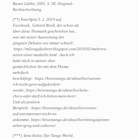
Bastei Lübbe, 2001, S. 58. Original-
Rechtschreibung.
(**) Tom Opitz 5. 2. 2019 auf
Facebook.. Gehard Riedl, der schon oft
über diese Thematik geschrieben hat,
war mit seiner Auswertung der
jüngsten Debatte wie immer schnell:
https://milongafuehrer.blogspot.com/2019/02/mehrere-
seiten-einer-medaille.html . Auch ich
habe mich in meiner eher
gemächlichen Art mit dem Thema
mehrfach
beschäftigt:
https://kroestango.de/aktuelles/warum-
ich-nicht-gern-aufgefordert-
werde/, https://kroestango.de/aktuelles/hola-
chico-oder-darf-ich-bitten-mein-herr/.
Und als positive
Beispiele: https://kroestango.de/aktuelles/wenns-
auf-uns-maenner-nicht-so-
ankommt/, https://kroestango.de/aktuelles/mittagsspitzen-
ueber-grog-und-cabeceo/
(***) Iona Italia, Our Tango World,