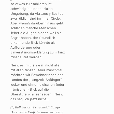
so etwas zu etablieren ist
schwierig in einer sozialen
Umgebung, da Abrazos y Besitos
zwar üblich sind im inner Circle.
Aber wenn’s darüber hinaus geht,
schlagen manche Menschen
lieber die Augen nieder, weil sie
Angst haben, der freundlich
erkennende Blick könnte als
Aufforderung oder
Einverständniserklärung zum Tanz
missdeutet werden.
Nein, es m ü s s e n nicht alle
mit allen tanzen. Aber manchmal
möchten wir BewohnerInnen des
Landes der „Langzeit-Anfänger“
locker und ohne neidischen (oder
hämischen) Blick auf die
Oberstufen-Tänzer sagen: Nein,
das sag‘ ich jetzt nicht…
(*) Ralf Sartori, Petra Steidl, Tango.
Die einende Kraft des tanzenden Eros,